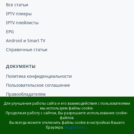
Все статьи
IPTV плееры
IPTV плейлисты
EPG
Android и Smart TV
Справочные статьи
ДОКУМЕНТЫ
Политика конфиденциальности
Пользовательское соглашение
Правообладателям
Отказ от ответственности
Для улучшения работы сайта и его взаимодействия с пользователями
мы используем файлы cookie.
Продолжая работу с сайтом, Вы разрешаете использование cookie-
Сайт носит информационный характер: мы не транслируем
файлов.
Вы всегда можете отключить файлы cookie в настройках Вашего
каналы и не продаём подписки. Проверяйте условия сервисов
браузера.
Подробнее...
на их официальных сайтах.