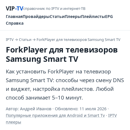
VIP
-TV
справочник по IPTV и интернет-ТВ
Главная
Провайдеры
Статьи
Плееры
Плейлисты
EPG
Справка
IPTV
→
Статьи
→
ForkPlayer для телевизоров Samsung Smart TV
ForkPlayer для телевизоров
Samsung Smart TV
Как установить ForkPlayer на телевизор
Samsung Smart TV: способы через смену DNS
и виджет, настройка плейлистов. Любой
способ занимает 5–10 минут.
Автор: Андрей Иванов · Обновлено:
11 июля 2026
·
Популярные приложения для Android и Smart Tv
·
IPTV
плееры