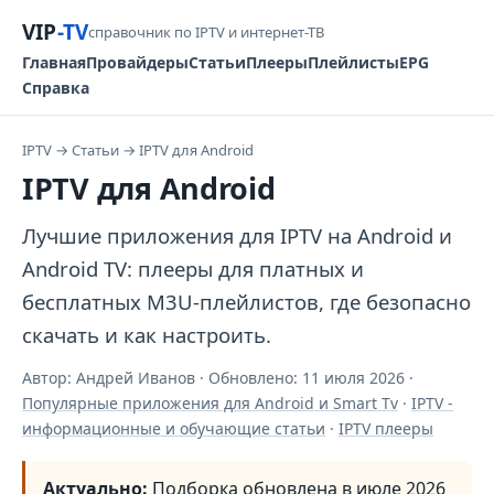
VIP
-TV
справочник по IPTV и интернет-ТВ
Главная
Провайдеры
Статьи
Плееры
Плейлисты
EPG
Справка
IPTV
→
Статьи
→
IPTV для Android
IPTV для Android
Лучшие приложения для IPTV на Android и
Android TV: плееры для платных и
бесплатных M3U-плейлистов, где безопасно
скачать и как настроить.
Автор: Андрей Иванов · Обновлено:
11 июля 2026
·
Популярные приложения для Android и Smart Tv
·
IPTV -
информационные и обучающие статьи
·
IPTV плееры
Актуально:
Подборка обновлена в июле 2026