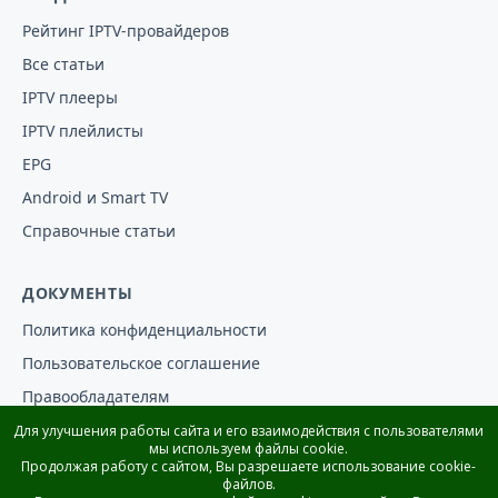
Рейтинг IPTV-провайдеров
Все статьи
IPTV плееры
IPTV плейлисты
EPG
Android и Smart TV
Справочные статьи
ДОКУМЕНТЫ
Политика конфиденциальности
Пользовательское соглашение
Правообладателям
Отказ от ответственности
Для улучшения работы сайта и его взаимодействия с пользователями
мы используем файлы cookie.
Продолжая работу с сайтом, Вы разрешаете использование cookie-
Сайт носит информационный характер: мы не транслируем
файлов.