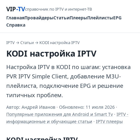
VIP
-TV
справочник по IPTV и интернет-ТВ
Главная
Провайдеры
Статьи
Плееры
Плейлисты
EPG
Справка
IPTV
→
Статьи
→
KODI настройка IPTV
KODI настройка IPTV
Настройка IPTV в KODI по шагам: установка
PVR IPTV Simple Client, добавление M3U-
плейлиста, подключение EPG и решение
типичных проблем.
Автор: Андрей Иванов · Обновлено:
11 июля 2026
·
Популярные приложения для Android и Smart Tv
·
IPTV -
информационные и обучающие статьи
·
IPTV плееры
KODI настройка IPTV