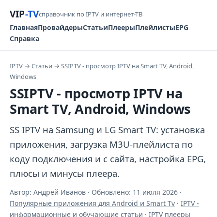
VIP
-TV
справочник по IPTV и интернет-ТВ
Главная
Провайдеры
Статьи
Плееры
Плейлисты
EPG
Справка
IPTV
→
Статьи
→
SSIPTV - просмотр IPTV на Smart TV, Android,
Windows
SSIPTV - просмотр IPTV на
Smart TV, Android, Windows
SS IPTV на Samsung и LG Smart TV: установка
приложения, загрузка M3U-плейлиста по
коду подключения и с сайта, настройка EPG,
плюсы и минусы плеера.
Автор: Андрей Иванов · Обновлено:
11 июля 2026
·
Популярные приложения для Android и Smart Tv
·
IPTV -
информационные и обучающие статьи
·
IPTV плееры