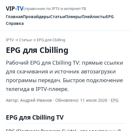
VIP
-TV
справочник по IPTV и интернет-ТВ
Главная
Провайдеры
Статьи
Плееры
Плейлисты
EPG
Справка
IPTV
→
Статьи
→
EPG для Cbilling
EPG для Cbilling
Рабочий EPG для Cbilling TV: прямые ссылки
для скачивания и источник автозагрузки
программы передач. Быстрое подключение
телегида в IPTV-плеере.
Автор: Андрей Иванов · Обновлено:
11 июля 2026
·
EPG
EPG для Cbilling TV