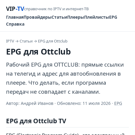
VIP
-TV
справочник по IPTV и интернет-ТВ
Главная
Провайдеры
Статьи
Плееры
Плейлисты
EPG
Справка
IPTV
→
Статьи
→
EPG для Ottclub
EPG для Ottclub
Рабочий EPG для OTTCLUB: прямые ссылки
на телегид и адрес для автообновления в
плеере. Что делать, если программа
передач не совпадает с каналами.
Автор: Андрей Иванов · Обновлено:
11 июля 2026
·
EPG
EPG для Ottclub TV