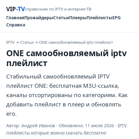
VIP
-TV
справочник по IPTV и интернет-ТВ
Главная
Провайдеры
Статьи
Плееры
Плейлисты
EPG
Справка
IPTV
→
Статьи
→
ONE самообновляемый iptv плейлист
ONE самообновляемый iptv
плейлист
Стабильный самообновляемый IPTV
плейлист ONE: бесплатная M3U-ссылка,
каналы отсортированы по категориям. Как
добавить плейлист в плеер и обновлять
его.
Автор: Андрей Иванов · Обновлено:
11 июля 2026
·
IPTV
плейлисты которые можно скачать бесплатно