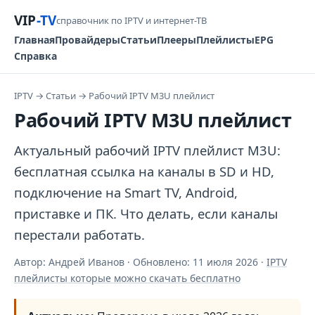
VIP
-TV
справочник по IPTV и интернет-ТВ
Главная
Провайдеры
Статьи
Плееры
Плейлисты
EPG
Справка
IPTV
→
Статьи
→
Рабочий IPTV M3U плейлист
Рабочий IPTV M3U плейлист
Актуальный рабочий IPTV плейлист M3U:
бесплатная ссылка на каналы в SD и HD,
подключение на Smart TV, Android,
приставке и ПК. Что делать, если каналы
перестали работать.
Автор: Андрей Иванов · Обновлено:
11 июля 2026
·
IPTV
плейлисты которые можно скачать бесплатно