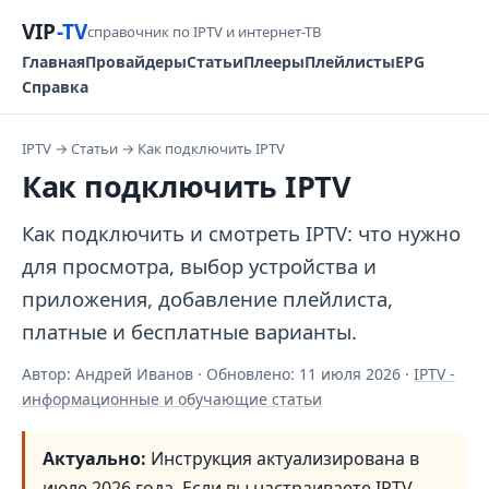
VIP
-TV
справочник по IPTV и интернет-ТВ
Главная
Провайдеры
Статьи
Плееры
Плейлисты
EPG
Справка
IPTV
→
Статьи
→
Как подключить IPTV
Как подключить IPTV
Как подключить и смотреть IPTV: что нужно
для просмотра, выбор устройства и
приложения, добавление плейлиста,
платные и бесплатные варианты.
Автор: Андрей Иванов · Обновлено:
11 июля 2026
·
IPTV -
информационные и обучающие статьи
Актуально:
Инструкция актуализирована в
июле 2026 года. Если вы настраиваете IPTV