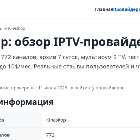
Главная
Провайдер
ры
→
Kineskop
op: обзор IPTV-провайд
 772 каналов, архив 7 суток, мультирум 2 TV, тест
 до 10$/мес. Реальные отзывы пользователей и 
анные проверены:
11 июля 2026
·
к рейтингу провайдеров
 информация
са
Kineskop
алов
772