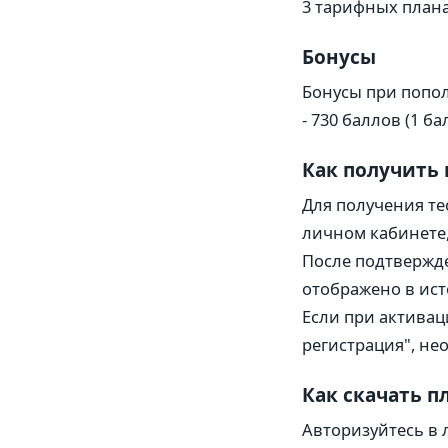
3 тарифных плана 
Бонусы
Бонусы при попол
- 730 баллов (1 ба
Как получить
Для получения те
личном кабинете, 
После подтвержде
отображено в ист
Если при активац
регистрация", не
Как скачать п
Авторизуйтесь в 