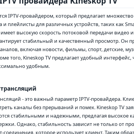
IPTV провайдера KIneskop TV
ется IPTV-провайдером, который предлагает множество
 и плейлисты для различных устройств, таких как Smar
имеет высокую скорость потоковой передачи видео и
рантирует стабильный и качественный просмотр. Он п
налов, включая новости, фильмы, спорт, детские, му
роме того, Kineskop TV предлагает удобный интерфейс,
ксимально удобным.
 трансляций
нсляций - это важный параметр IPTV-провайдера. Кли
реть каналы без прерываний и помех. Kineskop TV заяв
ются стабильными и надежными, предлагая высокое к
ержки. Однако, стабильность зависит не только от про
т-соединения, которое использует клиент. Таким образ