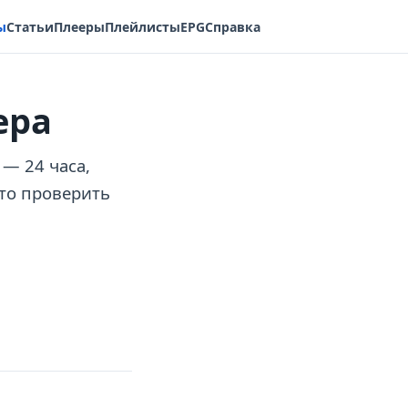
ы
Статьи
Плееры
Плейлисты
EPG
Справка
ера
 — 24 часа,
что проверить