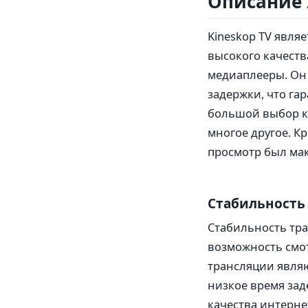
Описание 
Kineskop TV явля
высокого качества
медиаплееры. Он 
задержки, что га
большой выбор ка
многое другое. К
просмотр был ма
Стабильность
Стабильность тра
возможность смот
трансляции явля
низкое время зад
качества интерне