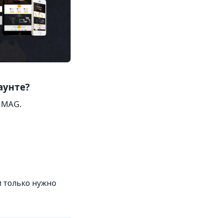
аунте?
 MAG.
и только нужно