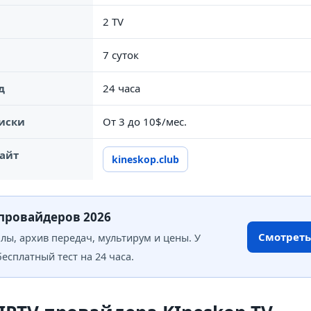
2 TV
7 суток
д
24 часа
иски
От 3 до 10$/мес.
айт
kineskop.club
-провайдеров 2026
Смотреть
алы, архив передач, мультирум и цены. У
сплатный тест на 24 часа.