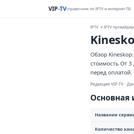
VIP
-TV
справочник по IPTV и интернет-ТВ
IPTV
→
IPTV провайде
Kinesk
Обзор Kineskop:
стоимость От 3
перед оплатой.
Редакция VIP-TV · Д
Основная
Название серви
Количество кан