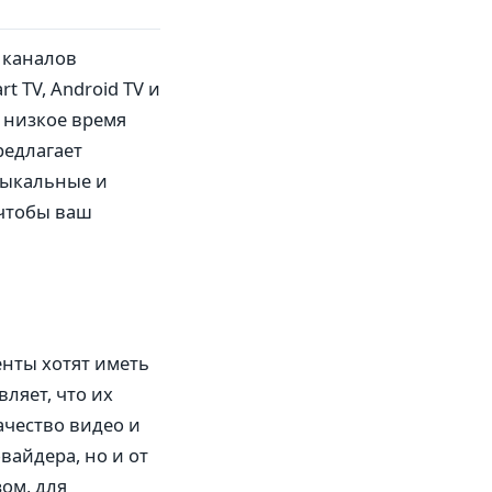
 каналов
t TV, Android TV и
 низкое время
редлагает
зыкальные и
 чтобы ваш
енты хотят иметь
ляет, что их
ачество видео и
вайдера, но и от
ом, для