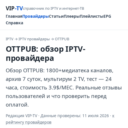
VIP
-TV
справочник по IPTV и интернет-ТВ
Главная
Провайдеры
Статьи
Плееры
Плейлисты
EPG
Справка
IPTV
→
IPTV провайдеры
→
OTTPUB
OTTPUB: обзор IPTV-
провайдера
Обзор OTTPUB: 1800+медиатека каналов,
архив 7 суток, мультирум 2 TV, тест — 24
часа, стоимость 3.9$/МЕС. Реальные отзывы
пользователей и что проверить перед
оплатой.
Редакция VIP-TV · Данные проверены:
11 июля 2026
·
к
рейтингу провайдеров